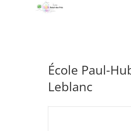
Passer
au
contenu
École Paul-Hub
Leblanc