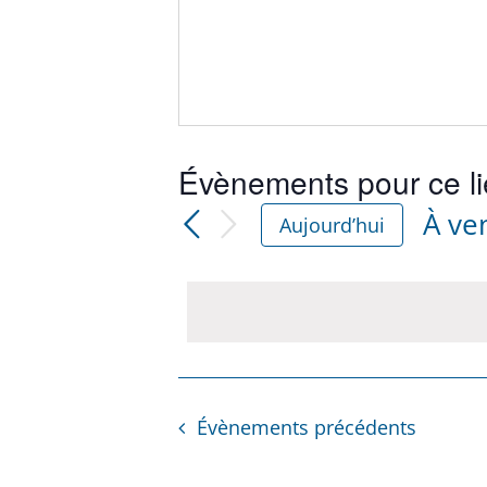
Évènements pour ce l
À ve
Aujourd’hui
Séle
une
date
Évènements
précédents