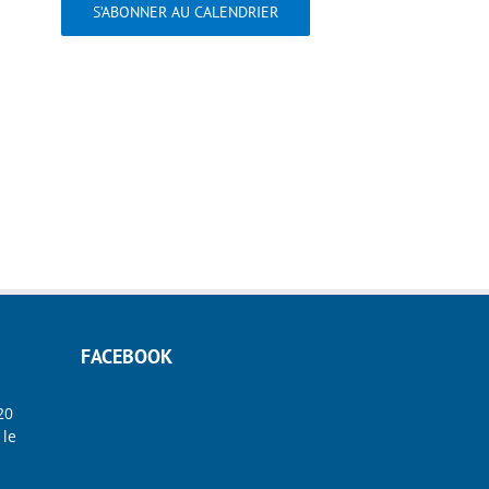
S’ABONNER AU CALENDRIER
FACEBOOK
20
 le