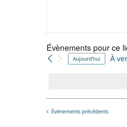
Évènements pour ce l
À ve
Aujourd’hui
Séle
une
date
Évènements
précédents