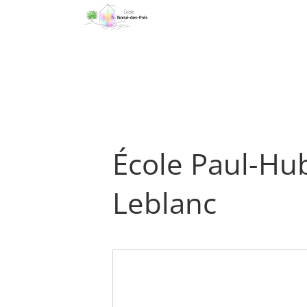
Passer
au
contenu
École Paul-Hub
Leblanc