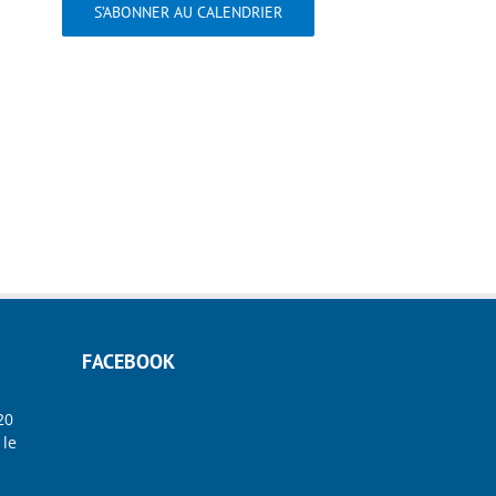
S’ABONNER AU CALENDRIER
FACEBOOK
20
 le