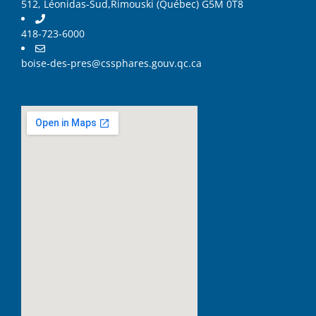
512, Léonidas-Sud,Rimouski (Québec) G5M 0T8
418-723-6000
boise-des-pres@cssphares.gouv.qc.ca