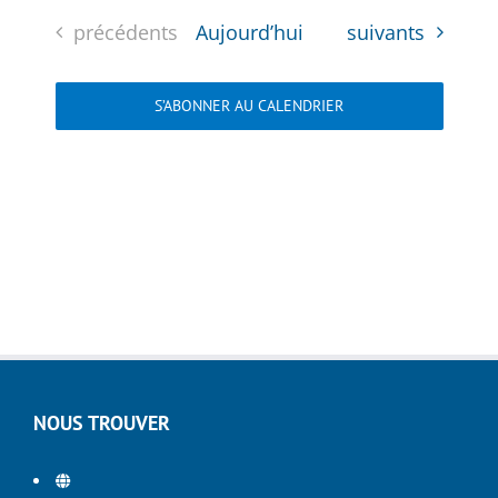
Évènements
Évènements
précédents
Aujourd’hui
suivants
S’ABONNER AU CALENDRIER
NOUS TROUVER