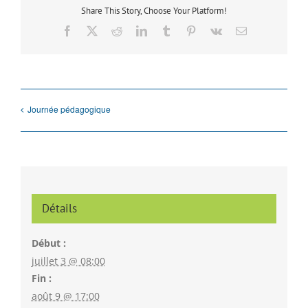
Share This Story, Choose Your Platform!
Facebook
X
Reddit
LinkedIn
Tumblr
Pinterest
Vk
Email
Journée pédagogique
Détails
Début :
juillet 3 @ 08:00
Fin :
août 9 @ 17:00